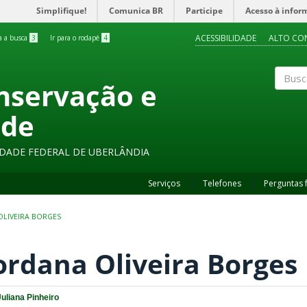
Simplifique!
Comunica BR
Participe
Acesso à infor
ACESSIBILIDADE
ALTO CO
ra a busca
3
Ir para o rodapé
4
onservação e
Buscar
ade
SIDADE FEDERAL DE UBERLÂNDIA
Serviços
Telefones
Perguntas 
OLIVEIRA BORGES
ordana Oliveira Borges
Juliana Pinheiro