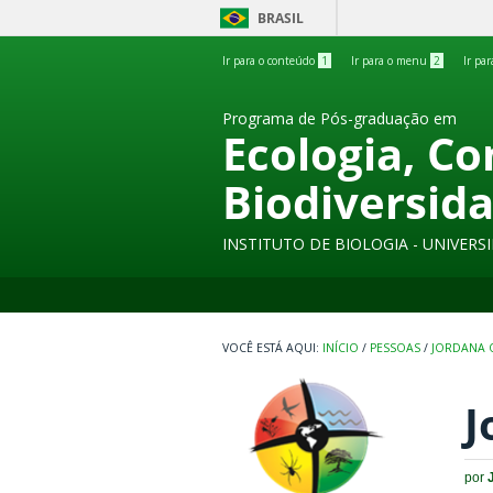
BRASIL
Ir para o conteúdo
1
Ir para o menu
2
Ir pa
Programa de Pós-graduação em
Ecologia, C
Biodiversid
INSTITUTO DE BIOLOGIA - UNIVER
INÍCIO
/
PESSOAS
/
JORDANA 
J
por