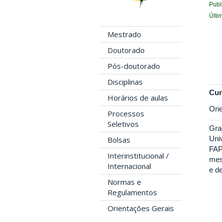
Publ
Últi
Mestrado
Doutorado
Pós-doutorado
Disciplinas
Cur
Horários de aulas
Ori
Processos
Seletivos
Gra
Uni
Bolsas
FAP
Interinstitucional /
mes
Internacional
e d
Normas e
Regulamentos
Orientações Gerais