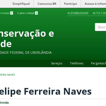
Simplifique!
Comunica BR
Participe
Acesso à infor
ACESSIBILIDADE
ALTO CO
ra a busca
3
Ir para o rodapé
4
onservação e
Buscar
ade
SIDADE FEDERAL DE UBERLÂNDIA
Serviços
Telefones
Perguntas 
RREIRA NAVES
elipe Ferreira Naves
Brenda