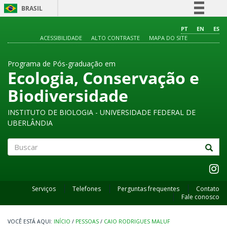
BRASIL
Simplifique!
PT
EN
ES
ACESSIBILIDADE
ALTO CONTRASTE
MAPA DO SITE
Comunica BR
Participe
Programa de Pós-graduação em
Acesso à informação
Ecologia, Conservação e
Legislação
Biodiversidade
Canais
INSTITUTO DE BIOLOGIA - UNIVERSIDADE FEDERAL DE
UBERLÂNDIA
Buscar
Serviços
Telefones
Perguntas frequentes
Contato
Fale conosco
INÍCIO
/
PESSOAS
/
CAIO RODRIGUES MALUF