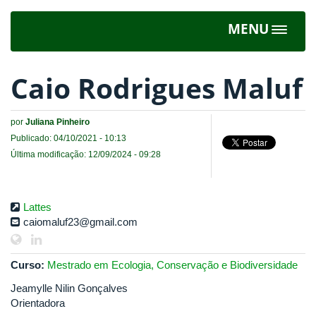
MENU
Toggle
navigat
Caio Rodrigues Maluf
por
Juliana Pinheiro
Publicado: 04/10/2021 - 10:13
Última modificação: 12/09/2024 - 09:28
Lattes
caiomaluf23@gmail.com
Curso:
Mestrado em Ecologia, Conservação e Biodiversidade
Jeamylle Nilin Gonçalves
Orientadora