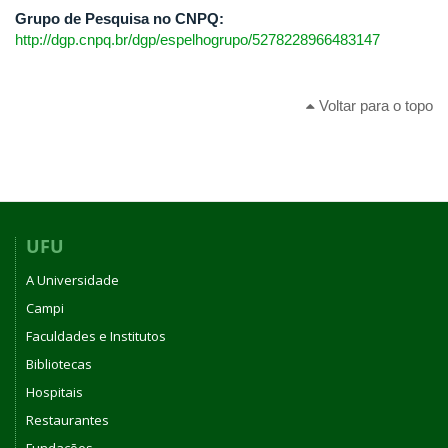
Grupo de Pesquisa no CNPQ:
http://dgp.cnpq.br/dgp/espelhogrupo/5278228966483147
Voltar para o topo
UFU
A Universidade
Campi
Faculdades e Institutos
Bibliotecas
Hospitais
Restaurantes