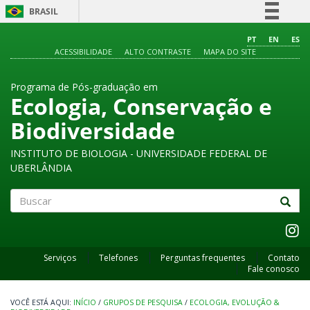
BRASIL
Simplifique!
PT
EN
ES
ACESSIBILIDADE
ALTO CONTRASTE
MAPA DO SITE
Comunica BR
Participe
Programa de Pós-graduação em
Acesso à informação
Ecologia, Conservação e
Legislação
Biodiversidade
Canais
INSTITUTO DE BIOLOGIA - UNIVERSIDADE FEDERAL DE
UBERLÂNDIA
Buscar
Serviços
Telefones
Perguntas frequentes
Contato
Fale conosco
INÍCIO
/
GRUPOS DE PESQUISA
/
ECOLOGIA, EVOLUÇÃO &