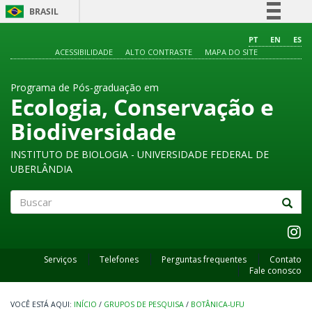
BRASIL
Simplifique!
PT
EN
ES
ACESSIBILIDADE
ALTO CONTRASTE
MAPA DO SITE
Comunica BR
Participe
Programa de Pós-graduação em
Acesso à informação
Ecologia, Conservação e
Legislação
Biodiversidade
Canais
INSTITUTO DE BIOLOGIA - UNIVERSIDADE FEDERAL DE
UBERLÂNDIA
Buscar
Serviços
Telefones
Perguntas frequentes
Contato
Fale conosco
INÍCIO
/
GRUPOS DE PESQUISA
/
BOTÂNICA-UFU