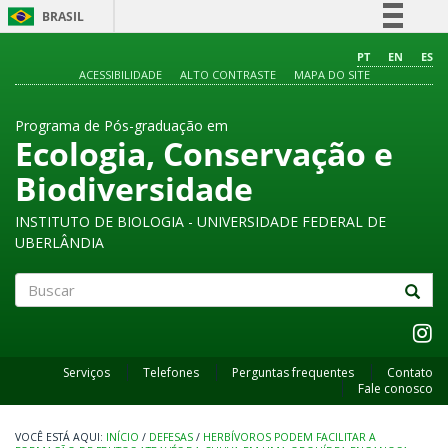
BRASIL
Simplifique!
PT
EN
ES
ACESSIBILIDADE
ALTO CONTRASTE
MAPA DO SITE
Comunica BR
Participe
Programa de Pós-graduação em
Acesso à informação
Ecologia, Conservação e
Legislação
Biodiversidade
Canais
INSTITUTO DE BIOLOGIA - UNIVERSIDADE FEDERAL DE
UBERLÂNDIA
Buscar
Serviços
Telefones
Perguntas frequentes
Contato
Fale conosco
INÍCIO
/
DEFESAS
/
HERBÍVOROS PODEM FACILITAR A