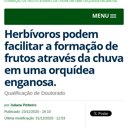
FORMAÇÃO DE FRUTOS ATRAVÉS DA CHUVA EM UMA ORQUÍDEA ENGANOSA.
MENU
Toggle
navigat
Herbívoros podem
facilitar a formação de
frutos através da chuva
em uma orquídea
enganosa.
Qualificação de Doutorado
por
Juliana Pinheiro
Publicado: 23/11/2020 - 16:10
Última modificação: 01/12/2020 - 12:03