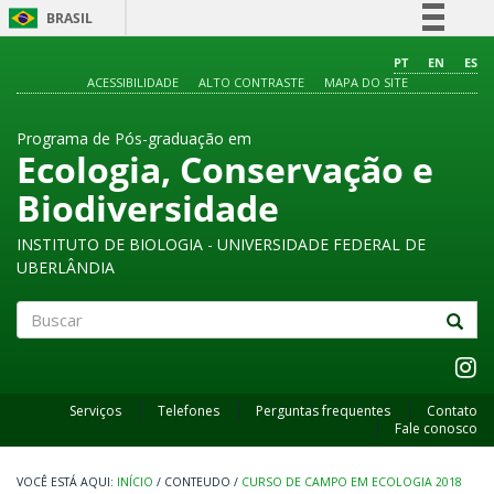
BRASIL
Simplifique!
PT
EN
ES
ACESSIBILIDADE
ALTO CONTRASTE
MAPA DO SITE
Comunica BR
Participe
Programa de Pós-graduação em
Acesso à informação
Ecologia, Conservação e
Legislação
Biodiversidade
Canais
INSTITUTO DE BIOLOGIA - UNIVERSIDADE FEDERAL DE
UBERLÂNDIA
Buscar
Serviços
Telefones
Perguntas frequentes
Contato
Fale conosco
INÍCIO
/
CONTEUDO
/
CURSO DE CAMPO EM ECOLOGIA 2018