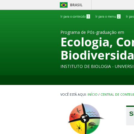
BRASIL
Ir para o conteúdo
1
Ir para o menu
2
Ir pa
Programa de Pós-graduação em
Ecologia, C
Biodiversid
INSTITUTO DE BIOLOGIA - UNIVER
INÍCIO
/
CENTRAL DE CONTE
S