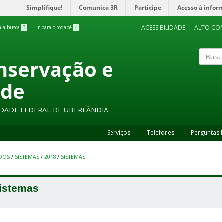
Simplifique!
Comunica BR
Participe
Acesso à infor
ACESSIBILIDADE
ALTO CO
ra a busca
3
Ir para o rodapé
4
onservação e
Buscar
ade
SIDADE FEDERAL DE UBERLÂNDIA
Serviços
Telefones
Perguntas 
UDOS
/
SISTEMAS
/
2018
/
SISTEMAS
istemas