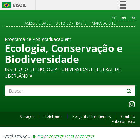
BRASIL
Simplifique!
PT
EN
ES
ACESSIBILIDADE
ALTO CONTRASTE
MAPA DO SITE
Comunica BR
Participe
Programa de Pós-graduação em
Acesso à informação
Ecologia, Conservação e
Legislação
Biodiversidade
Canais
INSTITUTO DE BIOLOGIA - UNIVERSIDADE FEDERAL DE
UBERLÂNDIA
Buscar
Serviços
Telefones
Perguntas frequentes
Contato
Fale conosco
INÍCIO
/
ACONTECE
/
2023
/
ACONTECE